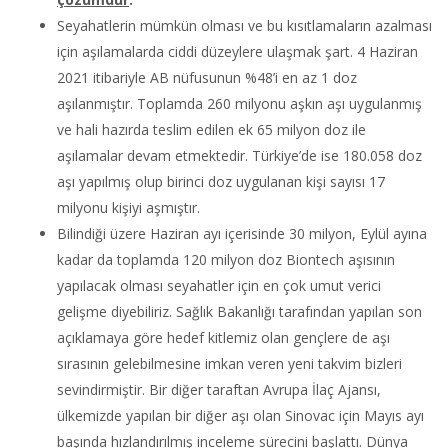
Seyahatlerin mümkün olması ve bu kısıtlamaların azalması
için aşılamalarda ciddi düzeylere ulaşmak şart. 4 Haziran
2021 itibariyle AB nüfusunun %48’i en az 1 doz
aşılanmıştır. Toplamda 260 milyonu aşkın aşı uygulanmış
ve hali hazırda teslim edilen ek 65 milyon doz ile
aşılamalar devam etmektedir. Türkiye’de ise 180.058 doz
aşı yapılmış olup birinci doz uygulanan kişi sayısı 17
milyonu kişiyi aşmıştır.
Bilindiği üzere Haziran ayı içerisinde 30 milyon, Eylül ayına
kadar da toplamda 120 milyon doz Biontech aşısının
yapılacak olması seyahatler için en çok umut verici
gelişme diyebiliriz. Sağlık Bakanlığı tarafından yapılan son
açıklamaya göre hedef kitlemiz olan gençlere de aşı
sırasının gelebilmesine imkan veren yeni takvim bizleri
sevindirmiştir. Bir diğer taraftan Avrupa İlaç Ajansı,
ülkemizde yapılan bir diğer aşı olan Sinovac için Mayıs ayı
başında hızlandırılmış inceleme sürecini başlattı. Dünya