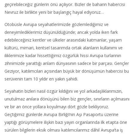
geçirebileceğiz günlerin önü açılıyor. Bizler de baharın habercisi
Nevruz ile birlikte yeni bir başlangıç hayal ediyoruz…
Otobüsle Avrupa seyahatlerimizde gözlemlediğimiz ve
deneyimlediklerimiz düşünüldüğünde; ancak yolda iken fark
edebileceğiniz kentler ve ülkeler arasındaki katmanlar, yaşam
kültürü, mimari, kentsel tasarımda ortak alanların kullanımı ve
iliklerimize kadar hissettiğimiz özgürlük hissi Avrupa turlarının
zihnimizde yarattığı anlam dünyasının sadece bir parçası. Gençler
Geziyor, katılımcıları açısından büyük bir dönüşümün habercisi bu
serüvenin tam 10 yıldır en yakın şahidi.
Seyahatin bizleri nasıl özgür kıldığını ve yol arkadaşlıklarımızın,
unutulmaz anılara dönüşünü bilen biz gençler, sınırların açılmasını
ve bir an önce yollara koyulmayı dört gözle bekliyoruz.
Geçtiğimiz günlerde Avrupa Birliği’nin Aşı Pasaportu üzerine
yaptığı görüşmelere ilişkin bazı yayın organlarında ilk etapta öne
sürülen bilgilerin eksik olması katılımcılarımız dâhil Avrupa’ta iş