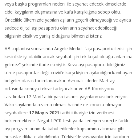
veya başka programları nedeni ile seyahat edecek kimselerde
ciddi kaygıların oluşmasına ve kafa karışıklığına sebep oldu.
Öncelikle ülkemizde yapılan aşıların geçerli olmayacağı ve ayrıca
sadece dijital aşı pasaportu olanların seyahat edebileceği
bilgisinin eksik ve yanlış olduğunu bilmenizi isteriz.
AB toplantısı sonrasında Angele Merkel: “aşı pasaportu ilerisi için
kesinlikle iyi olabilir ancak seyahat için tek koşul olduğu anlamına
gelmez” şeklinde ifade etmiştir. Keza aşı pasaportu bildiğimiz
türde pasaportlar değil covid’e karşı kişinin aşılandığını kanıtlayan
belgeler olarak tanımlanacaktır. Avrupalı liderler Mart ayı
ortasında konuyu tekrar tartışacaklar ve AB Komisyonu
tarafından 17 Mart’ta bir yasa tasarısı yayınlanması bekleniyor.
Vaka sayılarında azalma olması halinde de zorunlu olmayan
seyahatlere
17 Mayıs 2021
tarihi itibariyle izin verilmesi
beklenmektedir. Negatif PCR testi ya da ilerleyen süreçte farklı
aşı programlarının da kabul edilenler kapsamına alınması gibi
hususlar dikkate alındığında, Türkiye’de yaşayanlar için kapıların