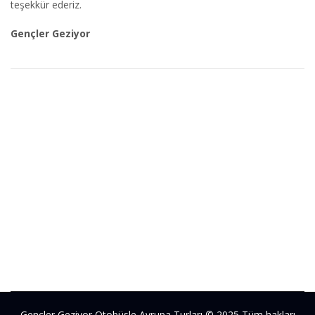
teşekkür ederiz.
Gençler Geziyor
PHOTO GALLERY
Gençler Geziyor Otobüsle Avrupa Turları © 2025 Tüm hakları