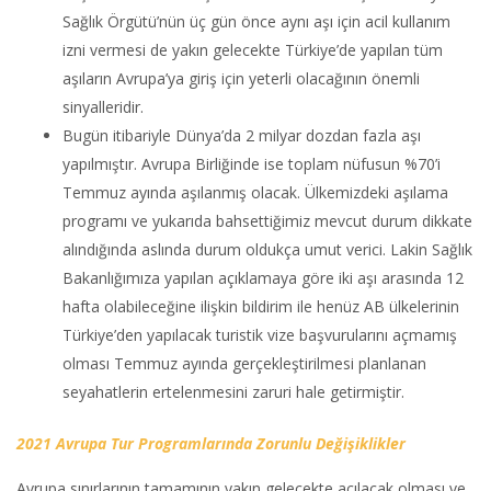
Sağlık Örgütü’nün üç gün önce aynı aşı için acil kullanım
izni vermesi de yakın gelecekte Türkiye’de yapılan tüm
aşıların Avrupa’ya giriş için yeterli olacağının önemli
sinyalleridir.
Bugün itibariyle Dünya’da 2 milyar dozdan fazla aşı
yapılmıştır. Avrupa Birliğinde ise toplam nüfusun %70’i
Temmuz ayında aşılanmış olacak. Ülkemizdeki aşılama
programı ve yukarıda bahsettiğimiz mevcut durum dikkate
alındığında aslında durum oldukça umut verici. Lakin Sağlık
Bakanlığımıza yapılan açıklamaya göre iki aşı arasında 12
hafta olabileceğine ilişkin bildirim ile henüz AB ülkelerinin
Türkiye’den yapılacak turistik vize başvurularını açmamış
olması Temmuz ayında gerçekleştirilmesi planlanan
seyahatlerin ertelenmesini zaruri hale getirmiştir.
2021 Avrupa Tur Programlarında Zorunlu Değişiklikler
Avrupa sınırlarının tamamının yakın gelecekte açılacak olması ve