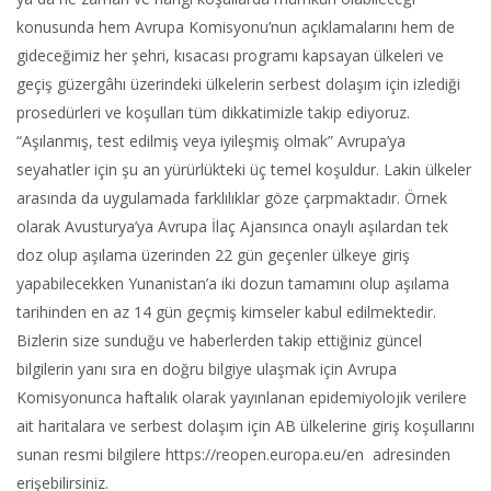
konusunda hem Avrupa Komisyonu’nun açıklamalarını hem de
gideceğimiz her şehri, kısacası programı kapsayan ülkeleri ve
geçiş güzergâhı üzerindeki ülkelerin serbest dolaşım için izlediği
prosedürleri ve koşulları tüm dikkatimizle takip ediyoruz.
“Aşılanmış, test edilmiş veya iyileşmiş olmak” Avrupa’ya
seyahatler için şu an yürürlükteki üç temel koşuldur. Lakin ülkeler
arasında da uygulamada farklılıklar göze çarpmaktadır. Örnek
olarak Avusturya’ya Avrupa İlaç Ajansınca onaylı aşılardan tek
doz olup aşılama üzerinden 22 gün geçenler ülkeye giriş
yapabilecekken Yunanistan’a iki dozun tamamını olup aşılama
tarihinden en az 14 gün geçmiş kimseler kabul edilmektedir.
Bizlerin size sunduğu ve haberlerden takip ettiğiniz güncel
bilgilerin yanı sıra en doğru bilgiye ulaşmak için Avrupa
Komisyonunca haftalık olarak yayınlanan epidemiyolojik verilere
ait haritalara ve serbest dolaşım için AB ülkelerine giriş koşullarını
sunan resmi bilgilere https://reopen.europa.eu/en adresinden
erişebilirsiniz.