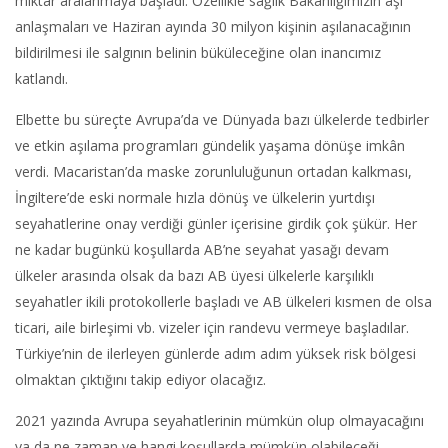
miktar aralanmaya başladı. Özellikle sağlık Bakanlığımızın aşı
anlaşmaları ve Haziran ayında 30 milyon kişinin aşılanacağının
bildirilmesi ile salgının belinin büküleceğine olan inancımız
katlandı.
Elbette bu süreçte Avrupa’da ve Dünyada bazı ülkelerde tedbirler
ve etkin aşılama programları gündelik yaşama dönüşe imkân
verdi. Macaristan’da maske zorunluluğunun ortadan kalkması,
İngiltere’de eski normale hızla dönüş ve ülkelerin yurtdışı
seyahatlerine onay verdiği günler içerisine girdik çok şükür. Her
ne kadar bugünkü koşullarda AB’ne seyahat yasağı devam
ülkeler arasında olsak da bazı AB üyesi ülkelerle karşılıklı
seyahatler ikili protokollerle başladı ve AB ülkeleri kısmen de olsa
ticari, aile birleşimi vb. vizeler için randevu vermeye başladılar.
Türkiye’nin de ilerleyen günlerde adım adım yüksek risk bölgesi
olmaktan çıktığını takip ediyor olacağız.
2021 yazında Avrupa seyahatlerinin mümkün olup olmayacağını
ya da ne zaman ve hangi koşullarda mümkün olabileceği